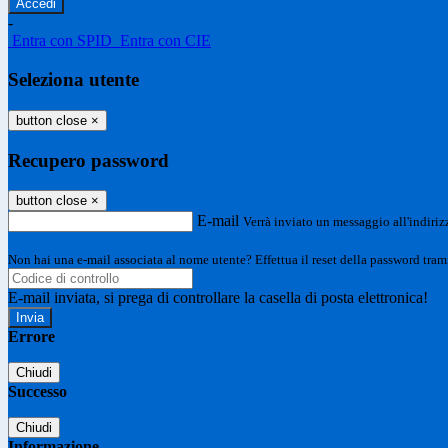
-
Entra con SPID
Entra con CIE
Seleziona utente
button close
×
Recupero password
button close
×
E-mail
Verrà inviato un messaggio all'indirizz
Non hai una e-mail associata al nome utente? Effettua il reset della password tram
E-mail inviata, si prega di controllare la casella di posta elettronica!
Errore
Chiudi
Successo
Chiudi
Informazione