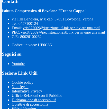
Contatti
Istituto Comprensivo di Bovolone "Franco Cappa"
via F.lli Bandiera, n° 8 cap. 37051 Bovolone, Verona
Tel:
0457100124
Email:
vric872009@istruzione.it
Link per inviare una mail
PEC:
vric872009@pec.istruzione.it
Link per inviare una mail
C.F.: 80026100232
Codice univoco: UF6C8N
Seguici su
Youtube
Sezione Link Utili
Cookie policy
Note legali
Informativa Privacy
Ufficio Relazioni con il Pubblico
Dichiarazione di accessibilità
Obiettivi di accessibilità
Whistleblowing