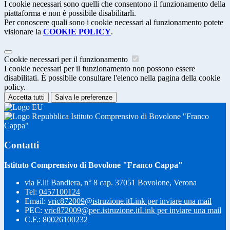
I cookie necessari sono quelli che consentono il funzionamento della
piattaforma e non è possibile disabilitarli.
Per conoscere quali sono i cookie necessari al funzionamento potete
visionare la
COOKIE POLICY
.
Cookie necessari per il funzionamento
I cookie necessari per il funzionamento non possono essere
disabilitati. È possibile consultare l'elenco nella pagina della cookie
policy.
Accetta tutti
Salva le preferenze
Istituto Comprensivo di Bovolone "Franco
Cappa"
Contatti
Istituto Comprensivo di Bovolone "Franco Cappa"
via F.lli Bandiera, n° 8 cap. 37051 Bovolone, Verona
Tel:
0457100124
Email:
vric872009@istruzione.it
Link per inviare una mail
PEC:
vric872009@pec.istruzione.it
Link per inviare una mail
C.F.: 80026100232