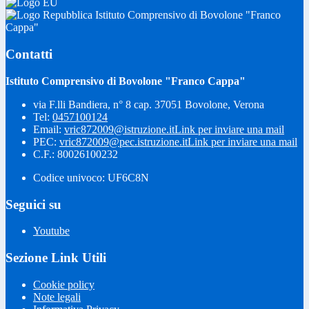
Istituto Comprensivo di Bovolone "Franco
Cappa"
Contatti
Istituto Comprensivo di Bovolone "Franco Cappa"
via F.lli Bandiera, n° 8 cap. 37051 Bovolone, Verona
Tel:
0457100124
Email:
vric872009@istruzione.it
Link per inviare una mail
PEC:
vric872009@pec.istruzione.it
Link per inviare una mail
C.F.: 80026100232
Codice univoco: UF6C8N
Seguici su
Youtube
Sezione Link Utili
Cookie policy
Note legali