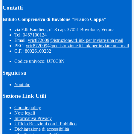
Contatti
Istituto Comprensivo di Bovolone "Franco Cappa"
via F.lli Bandiera, n° 8 cap. 37051 Bovolone, Verona
Tel:
0457100124
Email:
vric872009@istruzione.it
Link per inviare una mail
PEC:
vric872009@pec.istruzione.it
Link per inviare una mail
C.F.: 80026100232
Codice univoco: UF6C8N
Seguici su
Youtube
Sezione Link Utili
Cookie policy
Note legali
Informativa Privacy
Ufficio Relazioni con il Pubblico
Dichiarazione di accessibilità