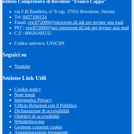
Istituto Comprensivo di Bovolone "Franco Cappa"
via F.lli Bandiera, n° 8 cap. 37051 Bovolone, Verona
Tel:
0457100124
Email:
vric872009@istruzione.it
Link per inviare una mail
PEC:
vric872009@pec.istruzione.it
Link per inviare una mail
C.F.: 80026100232
Codice univoco: UF6C8N
Seguici su
Youtube
Sezione Link Utili
Cookie policy
Note legali
Informativa Privacy
Ufficio Relazioni con il Pubblico
Dichiarazione di accessibilità
Obiettivi di accessibilità
Whistleblowing
Gestione consensi cookie
Amministrazione trasparente