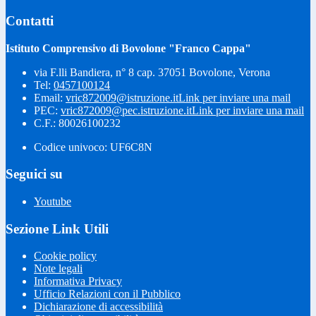
Contatti
Istituto Comprensivo di Bovolone "Franco Cappa"
via F.lli Bandiera, n° 8 cap. 37051 Bovolone, Verona
Tel:
0457100124
Email:
vric872009@istruzione.it
Link per inviare una mail
PEC:
vric872009@pec.istruzione.it
Link per inviare una mail
C.F.: 80026100232
Codice univoco: UF6C8N
Seguici su
Youtube
Sezione Link Utili
Cookie policy
Note legali
Informativa Privacy
Ufficio Relazioni con il Pubblico
Dichiarazione di accessibilità