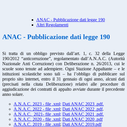
ANAC - Pubblicazione dati legge 190
Altri Regolamenti
ANAC - Pubblicazione dati legge 190
Si tratta di un obbligo previsto dall’art. 1, c. 32 della Legge
190/2012 “anticorruzione”, regolamentato dall’A.N.A.C. (Autorità
Nazionale Anti Corruzione) con Deliberazione n. 26/2013, cui le
scuole sono tenute ad adempiere. Ogni Stazione Appaltante – e le
istituzioni scolastiche sono tali – ha l’obbligo di pubblicare sul
proprio sito internet, entro il 31 gennaio di ogni anno, alcuni dati
(precisati nella citata Deliberazione) relativi alle procedure di
aggiudicazione dei contratti di appalto avviate durante il precedente
anno solare.
A.N.A.C. 2023 - file .xml;
Dati ANAC 2023 .pdf.
A.N.A.C. 2022 - file .xml
;
Dati ANAC 2022 .pdf
.
A.N.A.C. 2021- file .xml;
Dati ANAC 2021 .pdf.
A.N.A.C. 2020 - file .xml
;
Dati ANAC 2020 .pdf
A.N.A.C. 2019 - file .xml
;
Dati ANAC 2019.pdf