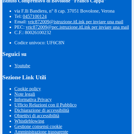
Istituto Comprensivo di Bovolone "Franco Cappa"
via F.lli Bandiera, n° 8 cap. 37051 Bovolone, Verona
Tel:
0457100124
Email:
vric872009@istruzione.it
Link per inviare una mail
PEC:
vric872009@pec.istruzione.it
Link per inviare una mail
C.F.: 80026100232
Codice univoco: UF6C8N
Seguici su
Youtube
Sezione Link Utili
Cookie policy
Note legali
Informativa Privacy
Ufficio Relazioni con il Pubblico
Dichiarazione di accessibilità
Obiettivi di accessibilità
Whistleblowing
Gestione consensi cookie
Amministrazione trasparente