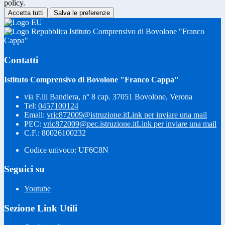
policy.
Accetta tutti
Salva le preferenze
Istituto Comprensivo di Bovolone "Franco
Cappa"
Contatti
Istituto Comprensivo di Bovolone "Franco Cappa"
via F.lli Bandiera, n° 8 cap. 37051 Bovolone, Verona
Tel:
0457100124
Email:
vric872009@istruzione.it
Link per inviare una mail
PEC:
vric872009@pec.istruzione.it
Link per inviare una mail
C.F.: 80026100232
Codice univoco: UF6C8N
Seguici su
Youtube
Sezione Link Utili