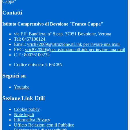
Cappa"
Contatti
Istituto Comprensivo di Bovolone "Franco Cappa"
via F.lli Bandiera, n° 8 cap. 37051 Bovolone, Verona
Tel:
0457100124
Email:
vric872009@istruzione.it
Link per inviare una mail
PEC:
vric872009@pec.istruzione.it
Link per inviare una mail
C.F.: 80026100232
Codice univoco: UF6C8N
Seguici su
Youtube
Sezione Link Utili
Cookie policy
Note legali
Informativa Privacy
Ufficio Relazioni con il Pubblico