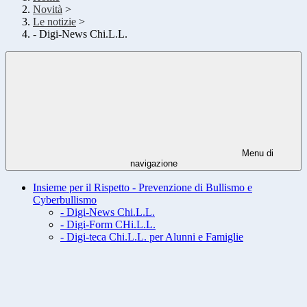
Novità
>
Le notizie
>
- Digi-News Chi.L.L.
Menu di
navigazione
Insieme per il Rispetto - Prevenzione di Bullismo e
Cyberbullismo
- Digi-News Chi.L.L.
- Digi-Form CHi.L.L.
- Digi-teca Chi.L.L. per Alunni e Famiglie