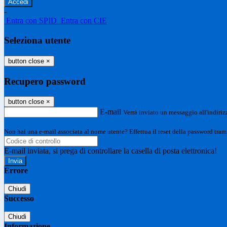
-
Entra con SPID
Entra con CIE
Seleziona utente
button close
×
Recupero password
button close
×
E-mail
Verrà inviato un messaggio all'indirizz
Non hai una e-mail associata al nome utente? Effettua il reset della password tram
E-mail inviata, si prega di controllare la casella di posta elettronica!
Errore
Chiudi
Successo
Chiudi
Informazione