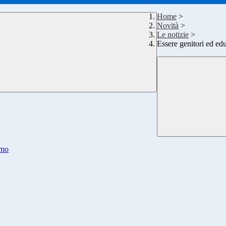
Home
>
Novità
>
Le notizie
>
Essere genitori ed edu
smo