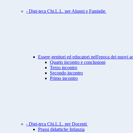
- Digi-teca Chi.L.L. per Alunni e Famiglie
Essere genitori ed educatori nell'epoca dei nuovi a
Quarto incontro e conclusioni
Terzo incontro
Secondo incontro
Primo incontro
- Digi-teca Chi.L.L. per Docenti
Prassi didattiche Infanzia