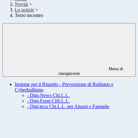
Novità
>
Le notizie
>
Terzo incontro
Menu di
navigazione
Insieme per il Rispetto - Prevenzione di Bullismo e
Cyberbullismo
- Digi-News Chi.L.L.
- Digi-Form CHi.L.L.
- Digi-teca Chi.L.L. per Alunni e Famiglie