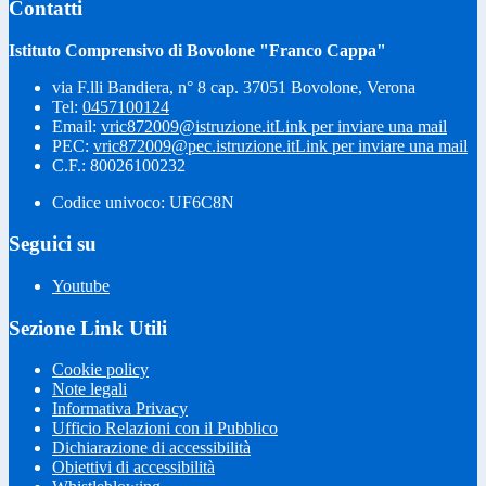
Contatti
Istituto Comprensivo di Bovolone "Franco Cappa"
via F.lli Bandiera, n° 8 cap. 37051 Bovolone, Verona
Tel:
0457100124
Email:
vric872009@istruzione.it
Link per inviare una mail
PEC:
vric872009@pec.istruzione.it
Link per inviare una mail
C.F.: 80026100232
Codice univoco: UF6C8N
Seguici su
Youtube
Sezione Link Utili
Cookie policy
Note legali
Informativa Privacy
Ufficio Relazioni con il Pubblico
Dichiarazione di accessibilità
Obiettivi di accessibilità