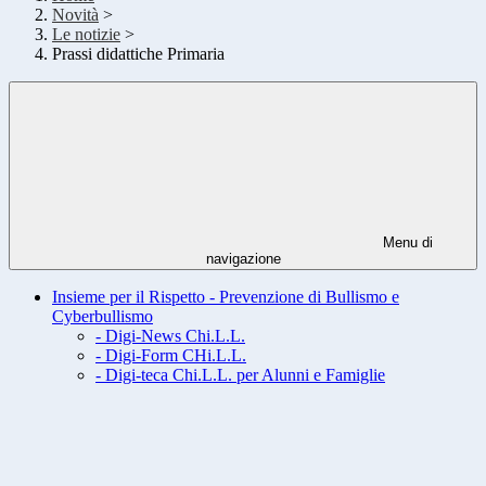
Novità
>
Le notizie
>
Prassi didattiche Primaria
Menu di
navigazione
Insieme per il Rispetto - Prevenzione di Bullismo e
Cyberbullismo
- Digi-News Chi.L.L.
- Digi-Form CHi.L.L.
- Digi-teca Chi.L.L. per Alunni e Famiglie