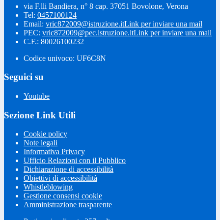
via F.lli Bandiera, n° 8 cap. 37051 Bovolone, Verona
Tel:
0457100124
Email:
vric872009@istruzione.it
Link per inviare una mail
PEC:
vric872009@pec.istruzione.it
Link per inviare una mail
C.F.: 80026100232
Codice univoco: UF6C8N
Seguici su
Youtube
Sezione Link Utili
Cookie policy
Note legali
Informativa Privacy
Ufficio Relazioni con il Pubblico
Dichiarazione di accessibilità
Obiettivi di accessibilità
Whistleblowing
Gestione consensi cookie
Amministrazione trasparente