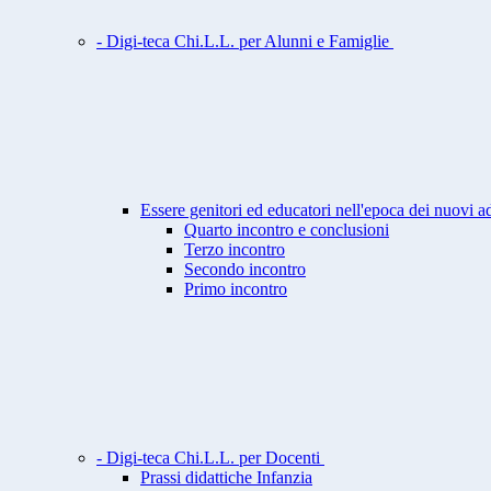
- Digi-teca Chi.L.L. per Alunni e Famiglie
Essere genitori ed educatori nell'epoca dei nuovi a
Quarto incontro e conclusioni
Terzo incontro
Secondo incontro
Primo incontro
- Digi-teca Chi.L.L. per Docenti
Prassi didattiche Infanzia