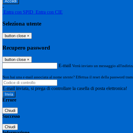
-
Entra con SPID
Entra con CIE
Seleziona utente
button close
×
Recupero password
button close
×
E-mail
Verrà inviato un messaggio all'indirizz
Non hai una e-mail associata al nome utente? Effettua il reset della password tram
E-mail inviata, si prega di controllare la casella di posta elettronica!
Errore
Chiudi
Successo
Chiudi
Informazione