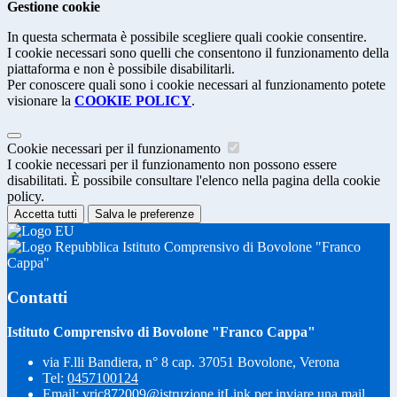
Gestione cookie
In questa schermata è possibile scegliere quali cookie consentire.
I cookie necessari sono quelli che consentono il funzionamento della
piattaforma e non è possibile disabilitarli.
Per conoscere quali sono i cookie necessari al funzionamento potete
visionare la
COOKIE POLICY
.
Cookie necessari per il funzionamento
I cookie necessari per il funzionamento non possono essere
disabilitati. È possibile consultare l'elenco nella pagina della cookie
policy.
Accetta tutti
Salva le preferenze
Istituto Comprensivo di Bovolone "Franco
Cappa"
Contatti
Istituto Comprensivo di Bovolone "Franco Cappa"
via F.lli Bandiera, n° 8 cap. 37051 Bovolone, Verona
Tel:
0457100124
Email:
vric872009@istruzione.it
Link per inviare una mail