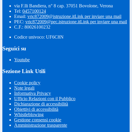
via F.lli Bandiera, n° 8 cap. 37051 Bovolone, Verona
Tel:
0457100124
Email:
vric872009@istruzione.it
Link per inviare una mail
PEC:
vric872009@pec.istruzione.it
Link per inviare una mail
C.F.: 80026100232
Codice univoco: UF6C8N
Seguici su
Youtube
Sezione Link Utili
Cookie policy
Note legali
Informativa Privacy
Ufficio Relazioni con il Pubblico
Dichiarazione di accessibilità
Obiettivi di accessibilità
Whistleblowing
Gestione consensi cookie
Amministrazione trasparente