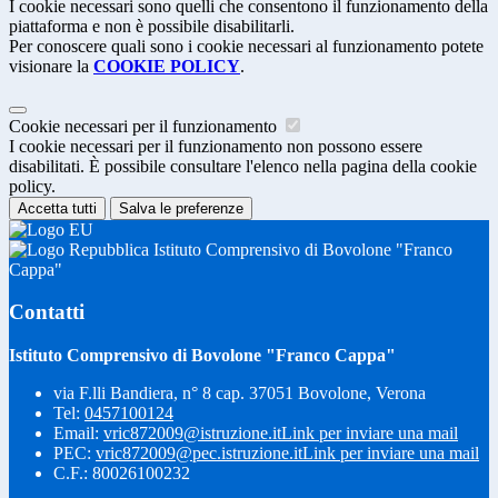
I cookie necessari sono quelli che consentono il funzionamento della
piattaforma e non è possibile disabilitarli.
Per conoscere quali sono i cookie necessari al funzionamento potete
visionare la
COOKIE POLICY
.
Cookie necessari per il funzionamento
I cookie necessari per il funzionamento non possono essere
disabilitati. È possibile consultare l'elenco nella pagina della cookie
policy.
Accetta tutti
Salva le preferenze
Istituto Comprensivo di Bovolone "Franco
Cappa"
Contatti
Istituto Comprensivo di Bovolone "Franco Cappa"
via F.lli Bandiera, n° 8 cap. 37051 Bovolone, Verona
Tel:
0457100124
Email:
vric872009@istruzione.it
Link per inviare una mail
PEC:
vric872009@pec.istruzione.it
Link per inviare una mail
C.F.: 80026100232