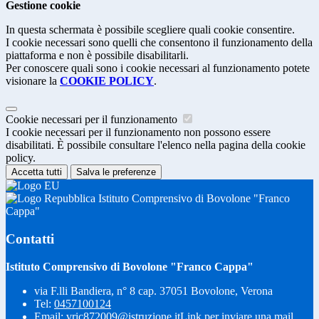
Gestione cookie
In questa schermata è possibile scegliere quali cookie consentire.
I cookie necessari sono quelli che consentono il funzionamento della
piattaforma e non è possibile disabilitarli.
Per conoscere quali sono i cookie necessari al funzionamento potete
visionare la
COOKIE POLICY
.
Cookie necessari per il funzionamento
I cookie necessari per il funzionamento non possono essere
disabilitati. È possibile consultare l'elenco nella pagina della cookie
policy.
Accetta tutti
Salva le preferenze
Istituto Comprensivo di Bovolone "Franco
Cappa"
Contatti
Istituto Comprensivo di Bovolone "Franco Cappa"
via F.lli Bandiera, n° 8 cap. 37051 Bovolone, Verona
Tel:
0457100124
Email:
vric872009@istruzione.it
Link per inviare una mail