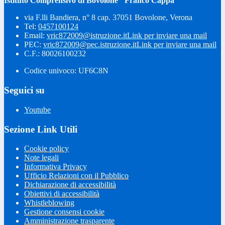
Istituto Comprensivo di Bovolone "Franco Cappa"
via F.lli Bandiera, n° 8 cap. 37051 Bovolone, Verona
Tel:
0457100124
Email:
vric872009@istruzione.it
Link per inviare una mail
PEC:
vric872009@pec.istruzione.it
Link per inviare una mail
C.F.: 80026100232
Codice univoco: UF6C8N
Seguici su
Youtube
Sezione Link Utili
Cookie policy
Note legali
Informativa Privacy
Ufficio Relazioni con il Pubblico
Dichiarazione di accessibilità
Obiettivi di accessibilità
Whistleblowing
Gestione consensi cookie
Amministrazione trasparente