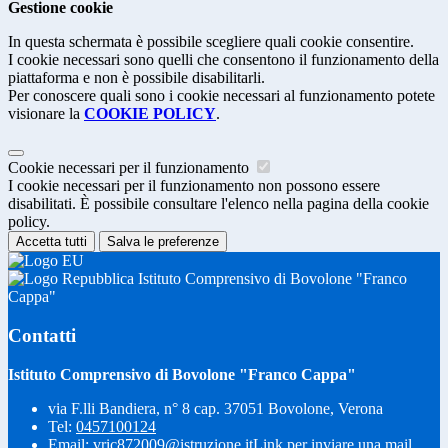
Gestione cookie
In questa schermata è possibile scegliere quali cookie consentire.
I cookie necessari sono quelli che consentono il funzionamento della
piattaforma e non è possibile disabilitarli.
Per conoscere quali sono i cookie necessari al funzionamento potete
visionare la
COOKIE POLICY
.
Cookie necessari per il funzionamento
I cookie necessari per il funzionamento non possono essere
disabilitati. È possibile consultare l'elenco nella pagina della cookie
policy.
Accetta tutti
Salva le preferenze
Istituto Comprensivo di Bovolone "Franco
Cappa"
Contatti
Istituto Comprensivo di Bovolone "Franco Cappa"
via F.lli Bandiera, n° 8 cap. 37051 Bovolone, Verona
Tel:
0457100124
Email:
vric872009@istruzione.it
Link per inviare una mail