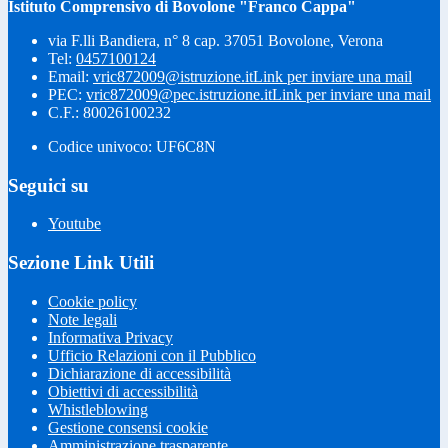
Istituto Comprensivo di Bovolone "Franco Cappa"
via F.lli Bandiera, n° 8 cap. 37051 Bovolone, Verona
Tel:
0457100124
Email:
vric872009@istruzione.it
Link per inviare una mail
PEC:
vric872009@pec.istruzione.it
Link per inviare una mail
C.F.: 80026100232
Codice univoco: UF6C8N
Seguici su
Youtube
Sezione Link Utili
Cookie policy
Note legali
Informativa Privacy
Ufficio Relazioni con il Pubblico
Dichiarazione di accessibilità
Obiettivi di accessibilità
Whistleblowing
Gestione consensi cookie
Amministrazione trasparente