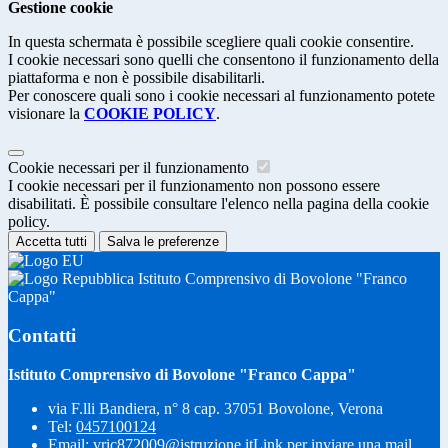
Gestione cookie
In questa schermata è possibile scegliere quali cookie consentire.
I cookie necessari sono quelli che consentono il funzionamento della
piattaforma e non è possibile disabilitarli.
Per conoscere quali sono i cookie necessari al funzionamento potete
visionare la
COOKIE POLICY
.
Cookie necessari per il funzionamento
I cookie necessari per il funzionamento non possono essere
disabilitati. È possibile consultare l'elenco nella pagina della cookie
policy.
Accetta tutti
Salva le preferenze
Istituto Comprensivo di Bovolone "Franco
Cappa"
Contatti
Istituto Comprensivo di Bovolone "Franco Cappa"
via F.lli Bandiera, n° 8 cap. 37051 Bovolone, Verona
Tel:
0457100124
Email:
vric872009@istruzione.it
Link per inviare una mail