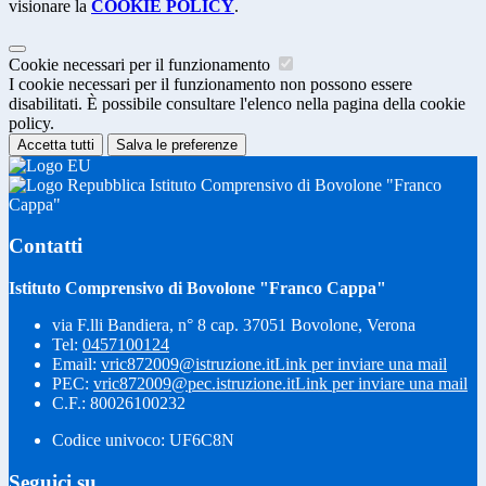
visionare la
COOKIE POLICY
.
Cookie necessari per il funzionamento
I cookie necessari per il funzionamento non possono essere
disabilitati. È possibile consultare l'elenco nella pagina della cookie
policy.
Accetta tutti
Salva le preferenze
Istituto Comprensivo di Bovolone "Franco
Cappa"
Contatti
Istituto Comprensivo di Bovolone "Franco Cappa"
via F.lli Bandiera, n° 8 cap. 37051 Bovolone, Verona
Tel:
0457100124
Email:
vric872009@istruzione.it
Link per inviare una mail
PEC:
vric872009@pec.istruzione.it
Link per inviare una mail
C.F.: 80026100232
Codice univoco: UF6C8N
Seguici su