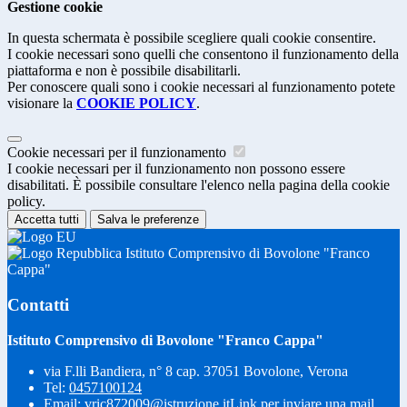
Gestione cookie
In questa schermata è possibile scegliere quali cookie consentire.
I cookie necessari sono quelli che consentono il funzionamento della
piattaforma e non è possibile disabilitarli.
Per conoscere quali sono i cookie necessari al funzionamento potete
visionare la
COOKIE POLICY
.
Cookie necessari per il funzionamento
I cookie necessari per il funzionamento non possono essere
disabilitati. È possibile consultare l'elenco nella pagina della cookie
policy.
Accetta tutti
Salva le preferenze
Istituto Comprensivo di Bovolone "Franco
Cappa"
Contatti
Istituto Comprensivo di Bovolone "Franco Cappa"
via F.lli Bandiera, n° 8 cap. 37051 Bovolone, Verona
Tel:
0457100124
Email:
vric872009@istruzione.it
Link per inviare una mail