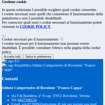
Gestione cookie
In questa schermata è possibile scegliere quali cookie consentire.
I cookie necessari sono quelli che consentono il funzionamento della
piattaforma e non è possibile disabilitarli.
Per conoscere quali sono i cookie necessari al funzionamento potete
visionare la
COOKIE POLICY
.
Cookie necessari per il funzionamento
I cookie necessari per il funzionamento non possono essere
disabilitati. È possibile consultare l'elenco nella pagina della cookie
policy.
Accetta tutti
Salva le preferenze
Istituto Comprensivo di Bovolone "Franco
Cappa"
Contatti
Istituto Comprensivo di Bovolone "Franco Cappa"
via F.lli Bandiera, n° 8 cap. 37051 Bovolone, Verona
Tel:
0457100124
Email:
vric872009@istruzione.it
Link per inviare una mail